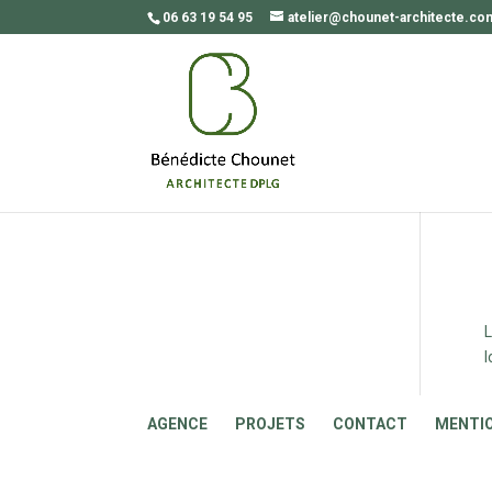
06 63 19 54 95
atelier@chounet-architecte.co
L
l
AGENCE
PROJETS
CONTACT
MENTIO